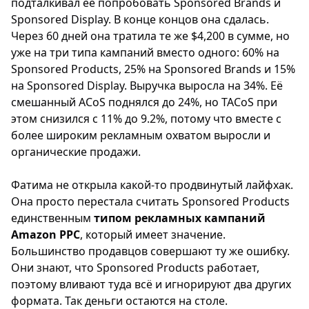
подталкивал её попробовать Sponsored Brands и
Sponsored Display. В конце концов она сдалась.
Через 60 дней она тратила те же $4,200 в сумме, но
уже на три типа кампаний вместо одного: 60% на
Sponsored Products, 25% на Sponsored Brands и 15%
на Sponsored Display. Выручка выросла на 34%. Её
смешанный ACoS поднялся до 24%, но TACoS при
этом снизился с 11% до 9.2%, потому что вместе с
более широким рекламным охватом выросли и
органические продажи.
Фатима не открыла какой-то продвинутый лайфхак.
Она просто перестала считать Sponsored Products
единственным
типом рекламных кампаний
Amazon PPC
, который имеет значение.
Большинство продавцов совершают ту же ошибку.
Они знают, что Sponsored Products работает,
поэтому вливают туда всё и игнорируют два других
формата. Так деньги остаются на столе.