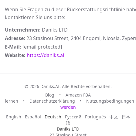
Wenn Sie Fragen zu dieser Rückerstattungsrichtlinie hab
kontaktieren Sie uns bitte:
Unternehmen:
Daniks LTD
Adresse:
23 Stasinou Street, 2404 Engomi, Nicosia, Zyper
E-Mail:
[email protected]
Website:
https://daniks.ai
© 2026 Daniks.AI. Alle Rechte vorbehalten.
Blog
•
Amazon FBA
lernen
•
Datenschutzerklärung
•
Nutzungsbedingungen
werden
English
Español
Deutsch
Русский
Português
中文
日本
語
Daniks LTD
23 Stasinou Street