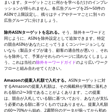
まいます。ターゲットごとに何かを学べるだけのインプレ
ッションが得られません。各広告グループを25〜50件の
ASINで上限設定し、残りはティアやテーマごとに別々の
広告グループに分けましょう。
除外ASINターゲットを忘れる。
そう、除外キーワードと
同じように、ASINを除外設定として追加できます。特定
の競合ASINがあなたにとってうまくコンバージョンしな
いなら（製品タイプが違う、顧客の適合性が悪い）、それ
らを除外して、予算がそれらのページに流れなくしましょ
う。これは当社の
除外キーワードガイド
のより広いワーク
フローと組み合わせてください。
Amazonの提案入札額で入札する。
ASINターゲットに対
するAmazonの提案入札額は、その掲載枠が実際に落札さ
れる額の2〜3倍であることがよくあります。この提案
は、競合が入札している額に基づいており、あなたが支払
う必要のある額に基づくものではありません。提案入札額
の60〜70%から始め、2週間分のデータが揃ってから初め