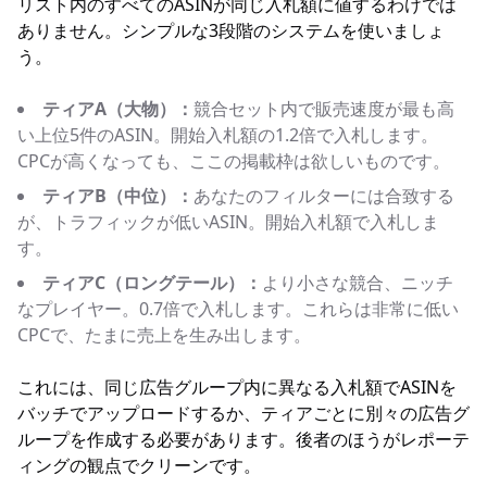
リスト内のすべてのASINが同じ入札額に値するわけでは
ありません。シンプルな3段階のシステムを使いましょ
う。
ティアA（大物）：
競合セット内で販売速度が最も高
い上位5件のASIN。開始入札額の1.2倍で入札します。
CPCが高くなっても、ここの掲載枠は欲しいものです。
ティアB（中位）：
あなたのフィルターには合致する
が、トラフィックが低いASIN。開始入札額で入札しま
す。
ティアC（ロングテール）：
より小さな競合、ニッチ
なプレイヤー。0.7倍で入札します。これらは非常に低い
CPCで、たまに売上を生み出します。
これには、同じ広告グループ内に異なる入札額でASINを
バッチでアップロードするか、ティアごとに別々の広告グ
ループを作成する必要があります。後者のほうがレポーテ
ィングの観点でクリーンです。