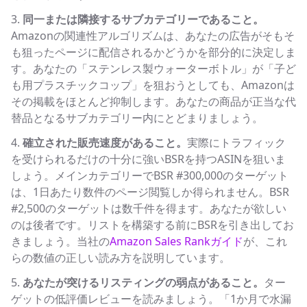
同一または隣接するサブカテゴリーであること。
Amazonの関連性アルゴリズムは、あなたの広告がそもそ
も狙ったページに配信されるかどうかを部分的に決定しま
す。あなたの「ステンレス製ウォーターボトル」が「子ど
も用プラスチックコップ」を狙おうとしても、Amazonは
その掲載をほとんど抑制します。あなたの商品が正当な代
替品となるサブカテゴリー内にとどまりましょう。
確立された販売速度があること。
実際にトラフィック
を受けられるだけの十分に強いBSRを持つASINを狙いま
しょう。メインカテゴリーでBSR #300,000のターゲット
は、1日あたり数件のページ閲覧しか得られません。BSR
#2,500のターゲットは数千件を得ます。あなたが欲しい
のは後者です。リストを構築する前にBSRを引き出してお
きましょう。当社の
Amazon Sales Rankガイド
が、これ
らの数値の正しい読み方を説明しています。
あなたが突けるリスティングの弱点があること。
ター
ゲットの低評価レビューを読みましょう。「1か月で水漏