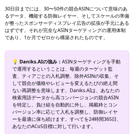
30日目までには、30〜50件の競合ASINについて意味のあ
るデータ、機能する防御レイヤー、そしてスケールの準備
が整ったスポンサーディスプレイ広告の拡張が手元にある
はずです。それが完全なASINターゲティングの運用体制
であり、1か月でゼロから構築されたものです。
💡
Daniks.AIの強み：
ASINターゲティングを手動
で運用するということは、毎週のターゲット監
査、ティアごとの入札調整、除外ASINの収集、そ
して競合が価格やレビューを変えるたびの絶え間
ない再調整を意味します。Daniks.AIは、あなたの
検索用語データから高コンバージョンの競合ASIN
を特定し、負け組を自動的に外し、掲載枠とコン
バージョン率に応じて入札を調整し、防御レイヤ
ーを最適に保ち続けます。すべてを24時間365日、
あなたのACoS目標に対して行います。