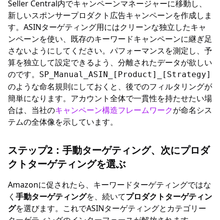
Seller Central内でキャンペーンマネージャーに移動し、
新しいスポンサープロダクト広告キャンペーンを作成しま
す。ASINターゲティング用にはクリーンな独立したキャ
ンペーンを使い、既存のキーワードキャンペーンに継ぎ足
さないようにしてください。パフォーマンスを測定し、予
算を独立して設定できるよう、分離されたデータが欲しい
のです。
SP_Manual_ASIN_[Product]_[Strategy]
のような命名規則にしておくと、後でのフィルタリングが
簡単になります。アカウント全体で一貫性を持たせたい場
合は、当社の
キャンペーン構造フレームワーク
が命名シス
テムの全体像を示しています。
ステップ2：手動ターゲティング、次にプロダ
クトターゲティングを選ぶ
Amazonに促されたら、キーワードターゲティングではな
く
手動ターゲティング
を、続いて
プロダクトターゲティン
グ
を選びます。これでASINターゲティングとカテゴリー