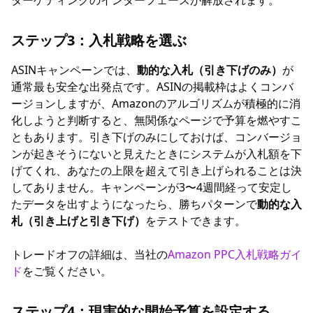
ターゲティングのインターフェースが解放されます。
ステップ3：入札戦略を選ぶ
ASINキャンペーンでは、
動的な入札（引き下げのみ）
が
通常最も安全な出発点です。ASINの掲載枠はよくコンバ
ージョンしますが、Amazonのアルゴリズムが積極的に消
化しようと判断すると、無関係なページで予算を燃やすこ
ともあります。引き下げのみにしておけば、コンバージョ
ンが起きそうにないと見えたときにシステムが入札額を下
げてくれ、あなたの上限を超えて引き上げられることは決
してありません。キャンペーンが3〜4週間経って安定し
たデータを出すようになったら、勝ちパターンで
動的な入
札（引き上げと引き下げ）
をテストできます。
トレードオフの詳細は、当社の
Amazon PPC入札戦略ガイ
ド
をご覧ください。
ステップ4：現実的な開始予算を設定する