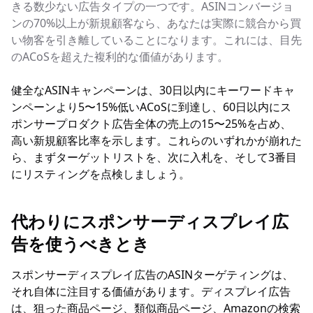
きる数少ない広告タイプの一つです。ASINコンバージョ
ンの70%以上が新規顧客なら、あなたは実際に競合から買
い物客を引き離していることになります。これには、目先
のACoSを超えた複利的な価値があります。
健全なASINキャンペーンは、30日以内にキーワードキャ
ンペーンより5〜15%低いACoSに到達し、60日以内にス
ポンサープロダクト広告全体の売上の15〜25%を占め、
高い新規顧客比率を示します。これらのいずれかが崩れた
ら、まずターゲットリストを、次に入札を、そして3番目
にリスティングを点検しましょう。
代わりにスポンサーディスプレイ広
告を使うべきとき
スポンサーディスプレイ広告のASINターゲティングは、
それ自体に注目する価値があります。ディスプレイ広告
は、狙った商品ページ、類似商品ページ、Amazonの検索