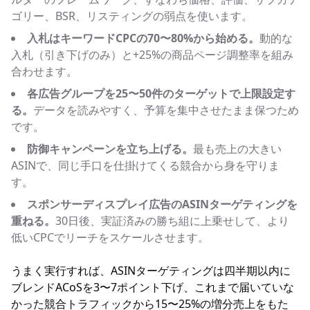
ゴリー、BSR、リスティングの弱点を使います。
入札はキーワードCPCの70〜80%から始める。
動的な
入札（引き下げのみ）と+25%の商品ページ調整率を組み
合わせます。
各広告グループを25〜50件のターゲットで上限設定す
る。
データを読みやすく、予算を集中させたまま保つため
です。
防御キャンペーンを立ち上げる。
最も売上の大きい
ASINで、同じ手口を仕掛けてくる競合から身を守りま
す。
スポンサーディスプレイ広告のASINターゲティングを
重ねる。
30日後、実証済みの勝ち組に上乗せして、より
低いCPCでリーチをスケールさせます。
うまく実行すれば、ASINターゲティングは四半期以内に
ブレンドACoSを3〜7ポイント下げ、これまで届いていな
かった競合トラフィックから15〜25%の増分売上をもた