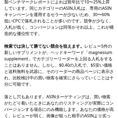
製ベンチマークレポートによれば前年比で10〜25%上昇
しています。同じカテゴリーのASIN入札は、専用のASIN
キャンペーンを運用するセラーが少ないため、30〜60%
低いCPCで落札されることが多いのです。競争が少なく、
入札が低く、コンバージョンは同等かそれ以上。これが構
造的な優位性です。
検索では決して勝てない競合を狙えます。
レビュー5件の
新しいサプリメントが、ヘッドキーワード「magnesium
supplement」でカテゴリーリーダーを上回る入札をする
ことはありません。しかし、$0.40の入札で、$5安い価格
と送料無料を武器に、そのリーダーの商品ページに表示さ
れ、比較検討中の買い物客を確実にさらっていくことは十
分に可能です。
落とし穴もあります。ASINターゲティングは、買い物客
がたどり着いたときにあなたのリスティングが実際にコン
バージョンする場合にのみ機能します。あなたの価格が高
く、レビューが弱く、画像が狙った相手のASINより劣っ