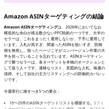
Amazon ASINターゲティングの結論
Amazon ASINターゲティング
は、2026年においてなお
構造的な余白が残る数少ないPPC戦術の一つです。大半の
セラーは、これをまったく運用しないか、下手に運用して
います。入札が高すぎ、間違ったASINを狙いすぎ、防御
側を無視し、狙ったページこそがコンバージョン作業の大
半を担っていることを忘れています。ASINターゲティン
グで勝つセラーは、各ターゲットを本物のオークションと
して扱う人々です。適格なリスト、意図的な入札、毎週の
清掃、そして自社の主力リスティングへの防御的カバレッ
ジです。
今週実行に移すべき5つの要点：
15〜25件のASINターゲットリストを構築する。
5フィ
ルターのフレームワーク、すなわち価格、評価、サブカテ