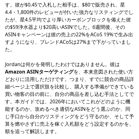
す。彼が$0.45で入札した相手は、$80で販売され、星
4.4・1,800件のレビューが付いた強力なリスティングでし
たが、星4.5平均でより厚いカーボンブロックを備えた彼
の$59浄水器より$20高いASINでした。6週間後、その
ASINキャンペーンは彼の売上の22%をACoS 19%で生み出
すようになり、ブレンドACoSは27%まで下がっていまし
た。
Jordanは何かを発明したわけではありません。彼は
Amazon ASINターゲティング
を、本来意図された使い方
どおりに活用しただけです。つまり、すでに競合の商品詳
細ページ上で選択肢を比較し、購入する準備ができている
買い物客の目の前に、自分の商品を差し込む手法としてで
す。本ガイドでは、2026年においてこれがどのように機
能するのか、攻めるべき適切なASINをどう選ぶのか、同
じ手口から自分のリスティングをどう守るのか、そして予
算を燃やさずに売上を稼ぐ入札額をどう設定するのかを、
順を追って解説します。