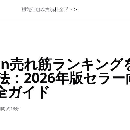
機能
仕組み
実績
料金プラン
zon売れ筋ランキング
法：2026年版セラー
完全ガイド
間 約13分