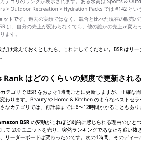
ゴリのランクが表示されます。ある水筒は Sports & Outdoors
ors
>
Outdoor Recreation
>
Hydration Packs では #14
ショットです。
過去の実績ではなく、競合と比べた現在の販売パ
BSR は、自分の売上が変わらなくても、他の誰かの売上が変わ
ります。
文だけ覚えておくとしたら、これにしてください。BSR はリ
。
ales Rank はどのくらいの頻度で更新され
どのカテゴリで BSR をおよそ1時間ごとに更新しますが、正確
ります。Beauty や Home & Kitchen のようなベスト
さなカテゴリでは、再計算までに6〜12時間かかることもあり
Amazon BSR
の変動がこれほど劇的に感じられる理由のひとつ
al を実施して 200 ユニットを売り、突然ランキングであなたを追
、リーダーボードは変わったのです。次の1時間、そのディー