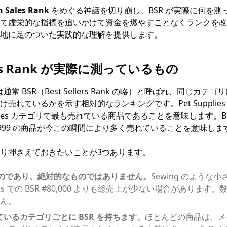
 Sales Rank
をめぐる神話を切り崩し、BSR が実際に何を測
て虚栄的な指標を追いかけて資金を燃やすことなくランクを改
地に足のついた実践的な理解を提供します。
les Rank が実際に測っているもの
ank は通常 BSR（Best Sellers Rank の略）と呼ばれ、同じ
れているかを示す相対的なランキングです。Pet Supplies で
pplies カテゴリで最も売れている商品であることを意味します。BSR
,999 の商品が今この瞬間により多く売れていることを意味しま
り押さえておきたいことが3つあります。
ものであり、絶対的なものではありません。
Sewing のような小
tronics での BSR #80,000 よりも総売上が少ない場合があり
ん。
いるカテゴリごとに BSR を持ちます。
ほとんどの商品は、メ