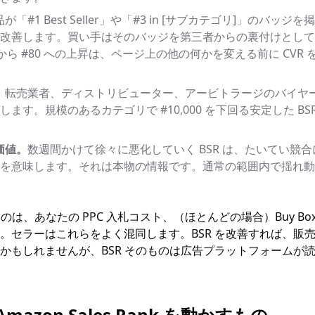
が「#1 Best Seller」や「#3 in [サブカテゴリ]」のバ
改善します。買い手はそのバッジを第三者からの裏付けとして
0 から #80 への上昇は、ページ上の他の何かを変える前に CVR 
。
転売業者、ディストリビューター、アービトラージのバイヤーは
ます。規模のあるカテゴリで #10,000 を下回る安定した BS
価値。
数週間かけて徐々に悪化していく BSR は、たいてい競
を意味します。それは本物の情報です。通常の範囲内で揺れ動く 
いのは、あなたの PPC 入札コスト、（ほとんどの場合）Buy B
。セラーはこれらをよく混同します。BSR を改善すれば、販
かもしれませんが、BSR そのものは広告プラットフォームが
azon Sales Rank を動かすもの