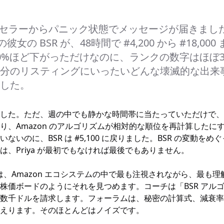
いうセラーからパニック状態でメッセージが届きました
リの彼女の BSR が、48時間で #4,200 から #18,0
0%ほど下がっただけなのに、ランクの数字はほぼ
分のリスティングにいったいどんな壊滅的な出来
した。
した。ただ、週の中でも静かな時間帯に当たっていただけで、
り、Amazon のアルゴリズムが相対的な順位を再計算したに
ないのに、BSR は #5,100 に戻りました。BSR の変動を
、Priya が最初でもなければ最後でもありません。
 Rank は、Amazon エコシステムの中で最も注視されながら、最
株価ボードのようにそれを見つめます。コーチは「BSR アル
数千ドルを請求します。フォーラムは、秘密の計算式、減衰率
えります。そのほとんどはノイズです。