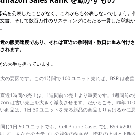
R の計算式を公表したことがなく、これからも公表しないでしょう
文書、そして数百万件のリスティングにわたる一貫した挙動か
。
直近の販売速度であり、それは直近の数時間・数日に重み付け
されます。
その大半を担っています。
大の要因です。この1時間で 100 ユニット売れば、BSR は
。
直近1時間の売上は、1週間前の売上より重要です。1週間前の
zon は古い売上を大きく減衰させます。だからこそ、昨年 10,
商品は、1日 30 ユニットを売る新品の商品よりもはるかに悪い
。
同じ1日 50 ユニットでも、Cell Phone Cases では BSR #200、Aq
になり得ます。あなたのカテゴリの競争の深さが、BSR の上限と下