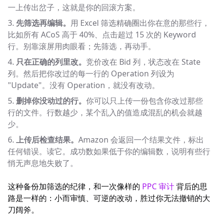
一上传出岔子，这就是你的回滚方案。
先筛选再编辑。
用 Excel 筛选精确圈出你在意的那些行，
比如所有 ACoS 高于 40%、点击超过 15 次的 Keyword
行。别靠滚屏用肉眼看；先筛选，再动手。
只在正确的列里改。
竞价改在 Bid 列，状态改在 State
列。然后把你改过的每一行的 Operation 列设为
"Update"。没有 Operation，就没有改动。
删掉你没动过的行。
你可以只上传一份包含你改过那些
行的文件。行数越少，某个乱入的值造成混乱的机会就越
少。
上传后检查结果。
Amazon 会返回一个结果文件，标出
任何错误。读它。成功数如果低于你的编辑数，说明有些行
悄无声息地失败了。
这种备份加筛选的纪律，和一次像样的
PPC 审计
背后的思
路是一样的：小而审慎、可逆的改动，胜过你无法撤销的大
刀阔斧。