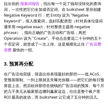
拉出你的
搜索词报告
，找出每一个花了钱却没转化的查询
词，一次性把它们全加成否定词。在 bulksheet 里你创建
Negative Keyword 行：把 Entity 设为 "Negative
Keyword"，填入搜索词，选好匹配类型（针对具体垃圾词
通常用 negative exact，针对整类主题用 negative
phrase），指向正确的广告活动和广告组，再把
Operation 设为 "Create"。手动点击要花二十分钟的五十
个否定词，就变成了一次上传。这是规模化止住
广告花费
浪费
最快的一招。
3. 预算再分配
在广告活动层级，筛选出你表现最好的那些——低 ACoS、
受预算限制、一到上限就丢失曝光份额——把它们的每日预
算提上去。然后砍掉那些在烧钱的广告活动的预算。每个月
把几千美元从输家那边挪到赢家这边，往往是整个账户里
ROI 最高的改动，而 bulksheet 让它成了五分钟的活儿。