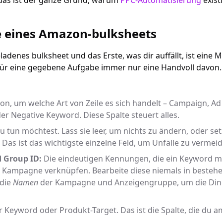
das ist der ganze Grund, warum
PPC-Automatisierung
existi
 eines Amazon-bulksheets
adenes bulksheet und das Erste, was dir auffällt, ist eine 
für eine gegebene Aufgabe immer nur eine Handvoll davon. H
n, um welche Art von Zeile es sich handelt – Campaign, A
er Negative Keyword. Diese Spalte steuert alles.
 tun möchtest. Lass sie leer, um nichts zu ändern, oder setz
Das ist das wichtigste einzelne Feld, um Unfälle zu vermei
 Group ID:
Die eindeutigen Kennungen, die ein Keyword mi
Kampagne verknüpfen. Bearbeite diese niemals in bestehe
 die
Namen
der Kampagne und Anzeigengruppe, um die Ding
 Keyword oder Produkt-Target. Das ist die Spalte, die du a