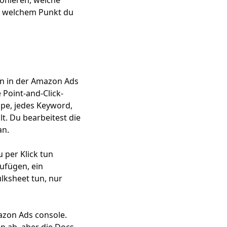
ionieren, welche
b welchem Punkt du
ion in der Amazon Ads
 Point-and-Click-
ppe, jedes Keyword,
t. Du bearbeitest die
an.
u per Klick tun
ufügen, ein
lksheet tun, nur
zon Ads console.