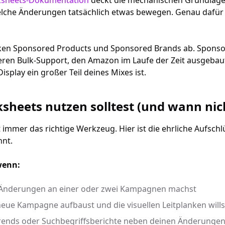
ksheets-Dokumentation
deckt die mechanischen Grundlagen
welche Änderungen tatsächlich etwas bewegen. Genau dafür i
ken Sponsored Products und Sponsored Brands ab. Sponsor
ren Bulk-Support, den Amazon im Laufe der Zeit ausgebaut
isplay ein großer Teil deines Mixes ist.
sheets nutzen solltest (und wann nic
t immer das richtige Werkzeug. Hier ist die ehrliche Aufsch
nnt.
wenn:
 Änderungen an einer oder zwei Kampagnen machst
neue Kampagne aufbaust und die visuellen Leitplanken wills
ends oder Suchbegriffsberichte neben deinen Änderunge