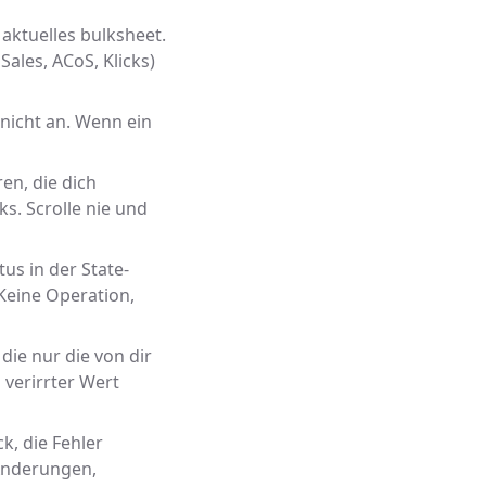
aktuelles bulksheet.
ales, ACoS, Klicks)
 nicht an. Wenn ein
ren, die dich
s. Scrolle nie und
us in der State-
 Keine Operation,
die nur die von dir
 verirrter Wert
k, die Fehler
n Änderungen,