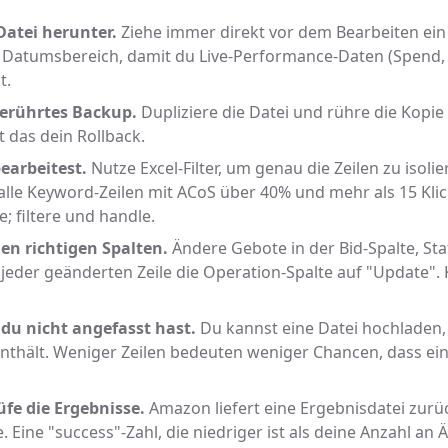
Datei herunter.
Ziehe immer direkt vor dem Bearbeiten ein 
 Datumsbereich, damit du Live-Performance-Daten (Spend, S
t.
berührtes Backup.
Dupliziere die Datei und rühre die Kopie
t das dein Rollback.
bearbeitest.
Nutze Excel-Filter, um genau die Zeilen zu isolie
alle Keyword-Zeilen mit ACoS über 40% und mehr als 15 Klick
; filtere und handle.
den richtigen Spalten.
Ändere Gebote in der Bid-Spalte, Stat
n jeder geänderten Zeile die Operation-Spalte auf "Update".
 du nicht angefasst hast.
Du kannst eine Datei hochladen, 
enthält. Weniger Zeilen bedeuten weniger Chancen, dass ein
fe die Ergebnisse.
Amazon liefert eine Ergebnisdatei zurüc
e. Eine "success"-Zahl, die niedriger ist als deine Anzahl a