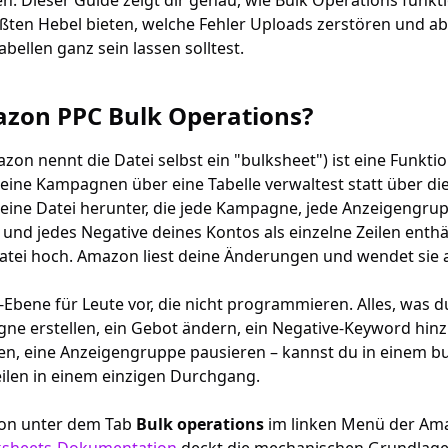
. Dieser Guide zeigt dir genau, wie Bulk Operations funkt
ten Hebel bieten, welche Fehler Uploads zerstören und a
bellen ganz sein lassen solltest.
zon PPC Bulk Operations?
zon nennt die Datei selbst ein "bulksheet") ist eine Funkt
deine Kampagnen über eine Tabelle verwaltest statt über die
 eine Datei herunter, die jede Kampagne, jede Anzeigengru
und jedes Negative deines Kontos als einzelne Zeilen enthäl
 Datei hoch. Amazon liest deine Änderungen und wendet sie 
API-Ebene für Leute vor, die nicht programmieren. Alles, was d
ne erstellen, ein Gebot ändern, ein Negative-Keyword hinz
n, eine Anzeigengruppe pausieren – kannst du in einem bu
ilen in einem einzigen Durchgang.
ion unter dem Tab
Bulk operations
im linken Menü der Ama