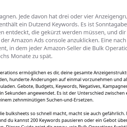
gnen. Jede davon hat drei oder vier Anzeigengr
nthält ein Dutzend Keywords. Es ist Sonntagabe
n entdeckt, die gekürzt werden müssen, und dir 
in der Amazon Ads console anzuklicken. Eine nach
nt, in dem jeder Amazon-Seller die Bulk Operati
chs Monate zu spät.
ations ermöglichen es dir, deine gesamte Anzeigenstruktu
aden, hunderte Änderungen auf einmal vorzunehmen und all
laden. Gebote, Budgets, Keywords, Negatives, Kampagnenst
 in Sekunden angewendet. Es ist der Unterschied zwischen
einem zehnminütigen Suchen-und-Ersetzen.
die bulksheets so schnell macht, macht sie auch gefährlich. 
 und du kannst 200 Keywords pausieren oder ein Gebot übe