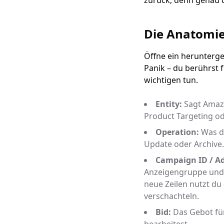
zurück, denn genau 
Die Anatomie
Öffne ein heruntergel
Panik – du berührst 
wichtigen tun.
Entity:
Sagt Amazo
Product Targeting od
Operation:
Was du
Update oder Archive. 
Campaign ID / Ad
Anzeigengruppe und 
neue Zeilen nutzt du
verschachteln.
Bid:
Das Gebot für