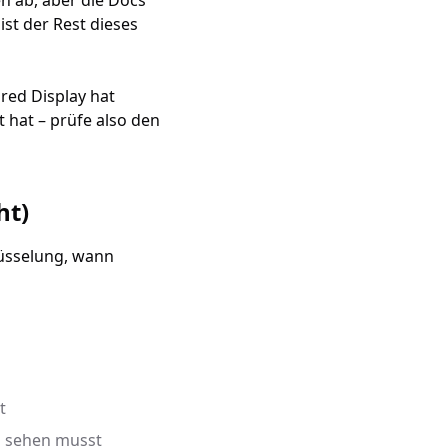
 ab, aber die Docs
st der Rest dieses
ed Display hat
 hat – prüfe also den
ht)
lüsselung, wann
t
n sehen musst