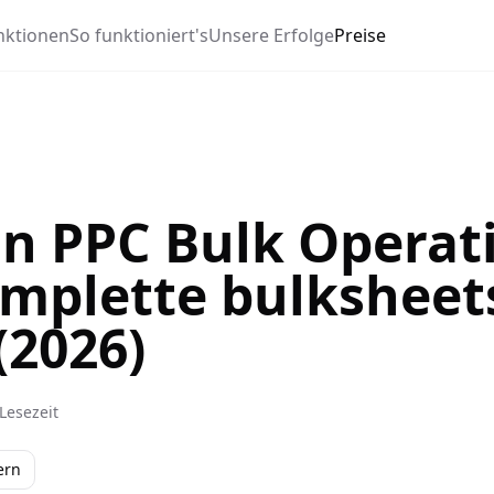
nktionen
So funktioniert's
Unsere Erfolge
Preise
 PPC Bulk Operati
mplette bulksheet
(2026)
Lesezeit
ern