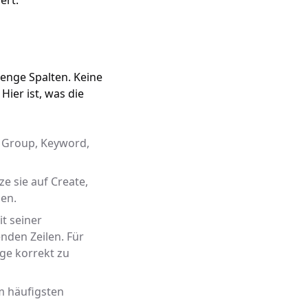
ert.
Menge Spalten. Keine
ier ist, was die
d Group, Keyword,
e sie auf Create,
den.
t seiner
nden Zeilen. Für
e korrekt zu
m häufigsten