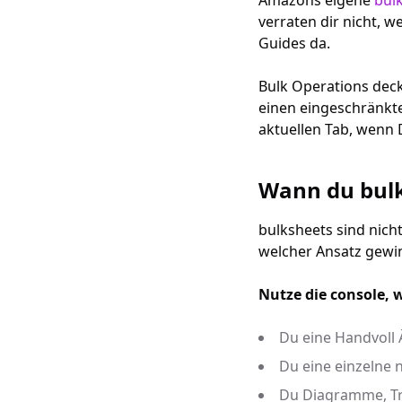
Amazons eigene
bul
verraten dir nicht, 
Guides da.
Bulk Operations dec
einen eingeschränkte
aktuellen Tab, wenn D
Wann du bulk
bulksheets sind nich
welcher Ansatz gewi
Nutze die console, 
Du eine Handvoll
Du eine einzelne 
Du Diagramme, Tr