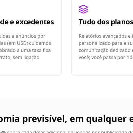
ade e excedentes
Tudo dos plano
uídas a anúncios por
Relatórios avançados e 
adas (em USD; cuidamos
personalizado para a su
obrado a uma taxa fixa
comunicação dedicado e 
rato, sem ligação
você; você passa por nó
mia previsível, em qualquer 
.5% sobre cada dólar adicional de vendas por publicidade d