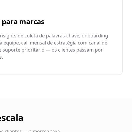
s para marcas
insights de coleta de palavras-chave, onboarding
a equipe, call mensal de estratégia com canal de
suporte prioritário — os clientes passam por
s.
escala
os clientes — a mesma taxa