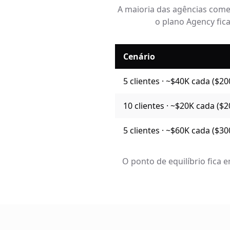
A maioria das agências começ
o plano Agency fic
Cenário
5 clientes · ~$40K cada ($20
10 clientes · ~$20K cada ($
5 clientes · ~$60K cada ($30
O ponto de equilíbrio fica 