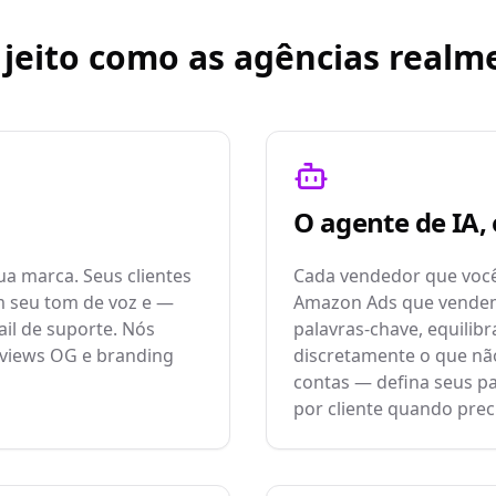
o jeito como as agências real
O agente de IA,
ua marca. Seus clientes
Cada vendedor que voc
m seu tom de voz e —
Amazon Ads que vendemo
il de suporte. Nós
palavras-chave, equilib
reviews OG e branding
discretamente o que nã
contas — defina seus pa
por cliente quando preci