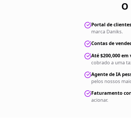
O 
Portal de cliente
marca Daniks.
Contas de vended
Até $200,000 em 
cobrado a uma tax
Agente de IA pe
pelos nossos maio
Faturamento con
acionar.