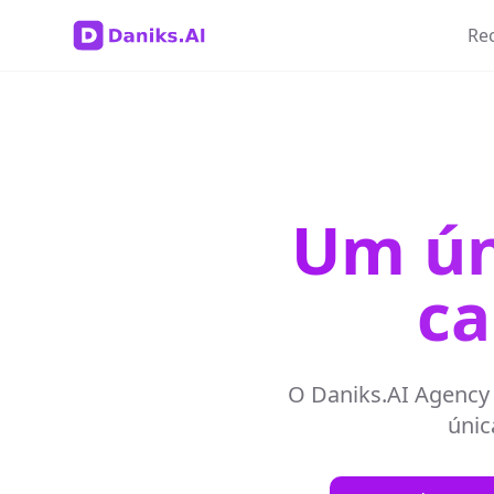
Re
Um ún
ca
O Daniks.AI Agency 
únic