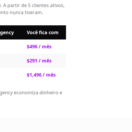
 partir de 5 clientes ativos,
ento nunca tiveram.
Agency
Você fica com
$496 / mês
$291 / mês
$1,496 / mês
 Agency economiza dinheiro e