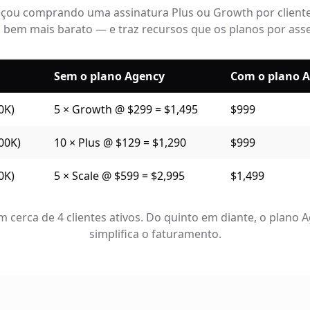
ou comprando uma assinatura Plus ou Growth por cliente. A
a bem mais barato — e traz recursos que os planos por ass
Sem o plano Agency
Com o plano 
0K)
5 × Growth @ $299 = $1,495
$999
200K)
10 × Plus @ $129 = $1,290
$999
0K)
5 × Scale @ $599 = $2,995
$1,499
em cerca de 4 clientes ativos. Do quinto em diante, o plano
simplifica o faturamento.