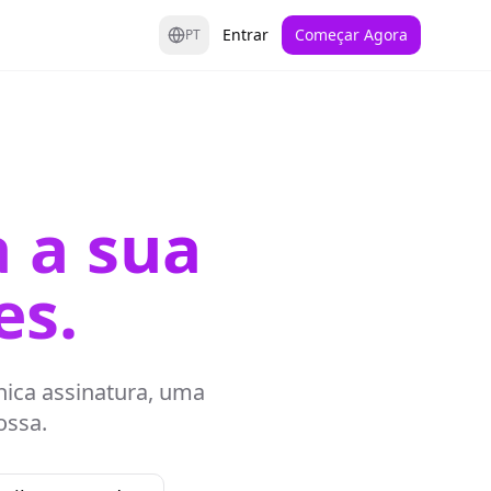
Entrar
Começar Agora
PT
 a sua
es.
nica assinatura, uma
ossa.