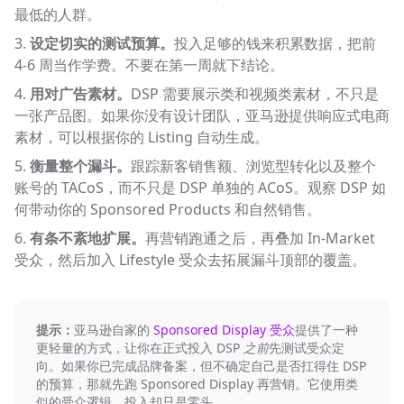
最低的人群。
设定切实的测试预算。
投入足够的钱来积累数据，把前
4-6 周当作学费。不要在第一周就下结论。
用对广告素材。
DSP 需要展示类和视频类素材，不只是
一张产品图。如果你没有设计团队，亚马逊提供响应式电商
素材，可以根据你的 Listing 自动生成。
衡量整个漏斗。
跟踪新客销售额、浏览型转化以及整个
账号的 TACoS，而不只是 DSP 单独的 ACoS。观察 DSP 如
何带动你的 Sponsored Products 和自然销售。
有条不紊地扩展。
再营销跑通之后，再叠加 In-Market
受众，然后加入 Lifestyle 受众去拓展漏斗顶部的覆盖。
提示：
亚马逊自家的
Sponsored Display 受众
提供了一种
更轻量的方式，让你在正式投入 DSP
之前
先测试受众定
向。如果你已完成品牌备案，但不确定自己是否扛得住 DSP
的预算，那就先跑 Sponsored Display 再营销。它使用类
似的受众逻辑，投入却只是零头。