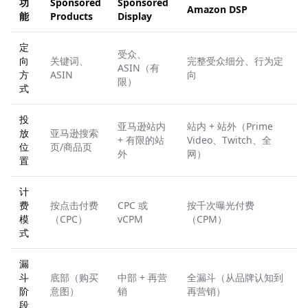
功
Sponsored
Sponsored
Amazon DSP
能
Products
Display
定
受众、
向
关键词、
完整受众细分、行为定
ASIN（有
方
ASIN
向
限）
式
投
亚马逊站内
站内 + 站外（Prime
放
亚马逊搜索
+ 有限的站
Video、Twitch、全
位
页/商品页
外
网）
置
计
费
按点击付费
CPC 或
按千次曝光付费
模
（CPC）
vCPM
（CPM）
式
漏
斗
底部（购买
中部 + 再营
全漏斗（从品牌认知到
阶
意图）
销
再营销）
段